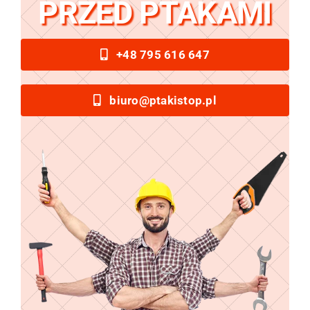
PRZED PTAKAMI
+48 795 616 647
biuro@ptakistop.pl