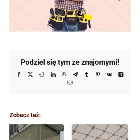
Podziel się tym ze znajomymi!
Facebook
X
Reddit
LinkedIn
WhatsApp
Telegram
Tumblr
Pinterest
Vk
Xing
Email
Zobacz też: