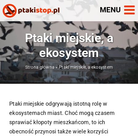
Skip
to
content
Ptaki miejskie, a
ekosystem
Strona główna
»
Ptaki miejskie, a ekosystem
Ptaki miejskie odgrywają istotną rolę w
ekosystemach miast. Choć mogą czasem
sprawiać kłopoty mieszkańcom, to ich
obecność przynosi także wiele korzyści