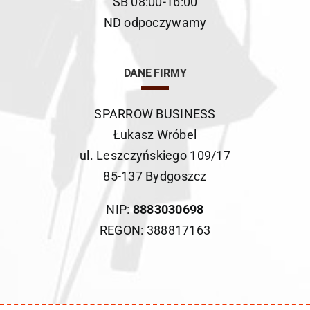
SB 08:00-16:00
ND odpoczywamy
DANE FIRMY
SPARROW BUSINESS
Łukasz Wróbel
ul. Leszczyńskiego 109/17
85-137 Bydgoszcz
NIP:
8883030698
REGON: 388817163