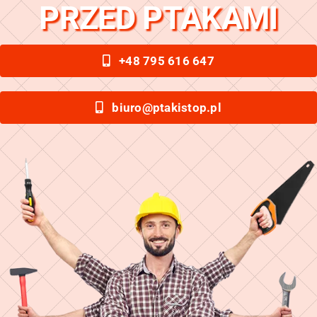
PRZED PTAKAMI
+48 795 616 647
biuro@ptakistop.pl